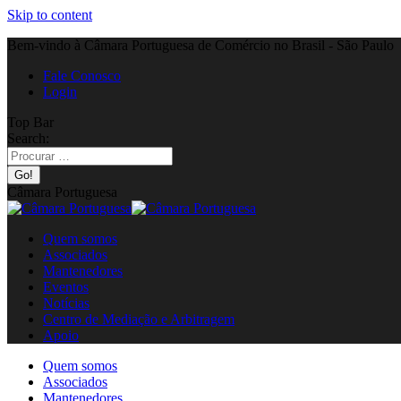
Skip to content
Bem-vindo à Câmara Portuguesa de Comércio no Brasil - São Paulo
Fale Conosco
Login
Top Bar
Search:
Câmara Portuguesa
Quem somos
Associados
Mantenedores
Eventos
Notícias
Centro de Mediação e Arbitragem
Apoio
Quem somos
Associados
Mantenedores