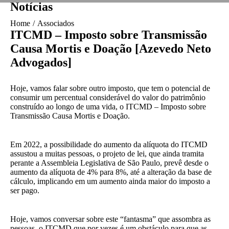
Notícias
You are here:
Home
Associados
ITCMD – Imposto sobre Transmissão
Causa Mortis e Doação [Azevedo Neto
Advogados]
Hoje, vamos falar sobre outro imposto, que tem o potencial de
consumir um percentual considerável do valor do patrimônio
construído ao longo de uma vida, o ITCMD – Imposto sobre
Transmissão Causa Mortis e Doação.
Em 2022, a possibilidade do aumento da alíquota do ITCMD
assustou a muitas pessoas, o projeto de lei, que ainda tramita
perante a Assembleia Legislativa de São Paulo, prevê desde o
aumento da alíquota de 4% para 8%, até a alteração da base de
cálculo, implicando em um aumento ainda maior do imposto a
ser pago.
Hoje, vamos conversar sobre este “fantasma” que assombra as
pessoas, o ITCMD que por vezes é um obstáculo para que as