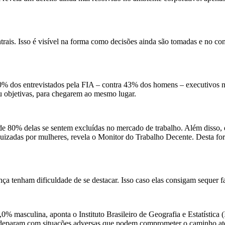
ntrais. Isso é visível na forma como decisões ainda são tomadas e no co
% dos entrevistados pela FIA – contra 43% dos homens – executivos não
u objetivas, para chegarem ao mesmo lugar.
de 80% delas se sentem excluídas no mercado de trabalho. Além disso, d
uizadas por mulheres, revela o Monitor do Trabalho Decente. Desta fo
 tenham dificuldade de se destacar. Isso caso elas consigam sequer faz
 masculina, aponta o Instituto Brasileiro de Geografia e Estatística (I
 deparam com situações adversas que podem comprometer o caminho até