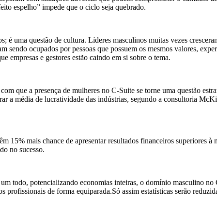
eito espelho” impede que o ciclo seja quebrado.
; é uma questão de cultura. Líderes masculinos muitas vezes crescera
am sendo ocupados por pessoas que possuem os mesmos valores, experiê
e empresas e gestores estão caindo em si sobre o tema.
om que a presença de mulheres no C-Suite se torne uma questão estrat
ar a média de lucratividade das indústrias, segundo a consultoria McK
m 15% mais chance de apresentar resultados financeiros superiores à 
do no sucesso.
 um todo, potencializando economias inteiras, o domínio masculino no 
s profissionais de forma equiparada.Só assim estatísticas serão reduzid