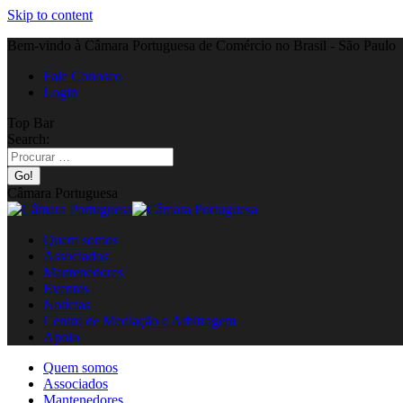
Skip to content
Bem-vindo à Câmara Portuguesa de Comércio no Brasil - São Paulo
Fale Conosco
Login
Top Bar
Search:
Câmara Portuguesa
Quem somos
Associados
Mantenedores
Eventos
Notícias
Centro de Mediação e Arbitragem
Apoio
Quem somos
Associados
Mantenedores