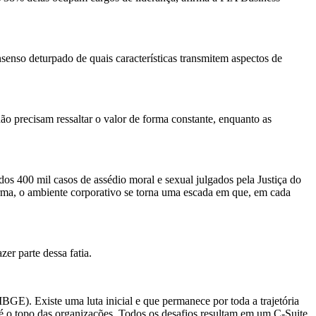
nsenso deturpado de quais características transmitem aspectos de
 precisam ressaltar o valor de forma constante, enquanto as
os 400 mil casos de assédio moral e sexual julgados pela Justiça do
rma, o ambiente corporativo se torna uma escada em que, em cada
er parte dessa fatia.
BGE). Existe uma luta inicial e que permanece por toda a trajetória
 o topo das organizações. Todos os desafios resultam em um C-Suite