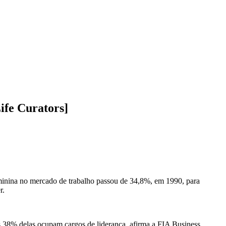
ife Curators]
feminina no mercado de trabalho passou de 34,8%, em 1990, para
r.
as 38% delas ocupam cargos de liderança, afirma a FIA Business