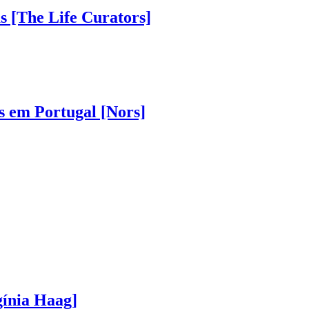
as [The Life Curators]
s em Portugal [Nors]
gínia Haag]