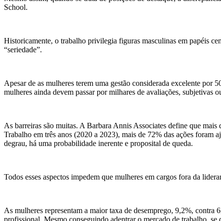
School.
Historicamente, o trabalho privilegia figuras masculinas em papéis ce
“seriedade”.
Apesar de as mulheres terem uma gestão considerada excelente por 50
mulheres ainda devem passar por milhares de avaliações, subjetivas o
As barreiras são muitas. A Barbara Annis Associates define que mais 
Trabalho em três anos (2020 a 2023), mais de 72% das ações foram aj
degrau, há uma probabilidade inerente e proposital de queda.
Todos esses aspectos impedem que mulheres em cargos fora da liderança
As mulheres representam a maior taxa de desemprego, 9,2%, contra 6,0%
profissional. Mesmo conseguindo adentrar o mercado de trabalho, se