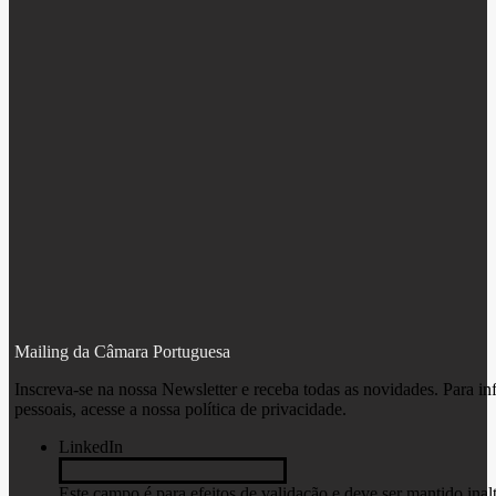
Mailing da Câmara Portuguesa
Inscreva-se na nossa Newsletter e receba todas as novidades. Para i
pessoais, acesse a nossa
política de privacidade.
LinkedIn
Este campo é para efeitos de validação e deve ser mantido inal