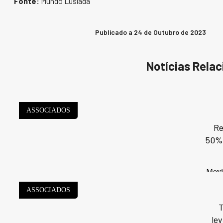
Fonte:
Mundo Lusíada
Publicado a
24 de Outubro de 2023
Notícias Rela
ASSOCIADOS
Re
50% 
Movid
ASSOCIADOS
T
le