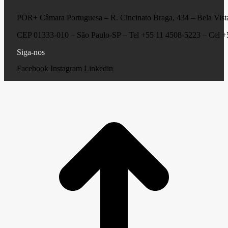
POR+ Câmara Portuguesa –
R. Cincinato Braga, 434 – Bela Vis
CEP 01333-010 –
São Paulo-SP –
Tel +55 11 4508-5223 – Cel 
Siga-nos
Facebook
Instagram
Linkedin