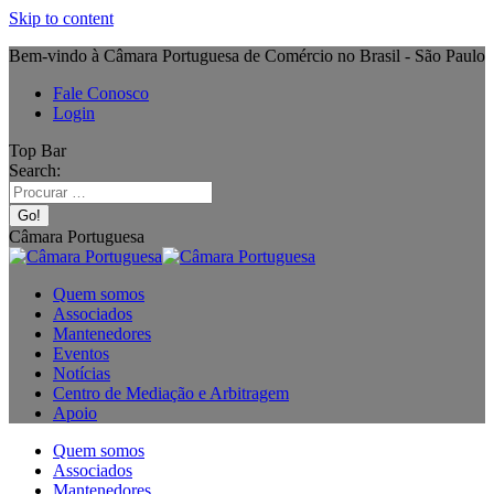
Skip to content
Bem-vindo à Câmara Portuguesa de Comércio no Brasil - São Paulo
Fale Conosco
Login
Top Bar
Search:
Câmara Portuguesa
Quem somos
Associados
Mantenedores
Eventos
Notícias
Centro de Mediação e Arbitragem
Apoio
Quem somos
Associados
Mantenedores