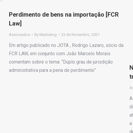
-
Perdimento de bens na importação [FCR
Law]
Associados
By
Marketing
23 de Novembro, 2021
Em artigo publicado no JOTA , Rodrigo Lazaro, sócio da
FCR LAW, em conjunto com João Marcelo Morais
comentam sobre o tema: “Duplo grau de jurisdição
N
administrativa para a pena de perdimento”
t
A
A
d
a
a
d