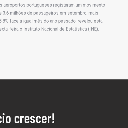
s aeroportos portugueses registaram um movimento
e 3,6 milhões de passageiros em setembro, mais
5,8% face a igual mês do ano passado, revelou esta
exta-feira o Instituto Nacional de Estatística (INE).
io crescer!