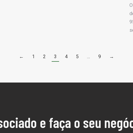
O
d
9
s
←
1
2
3
4
5
…
9
→
sociado e faça o seu negóc