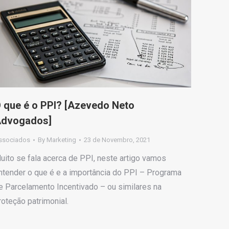
 que é o PPI? [Azevedo Neto
dvogados]
ssociados
By
Marketing
23 de Novembro, 2021
uito se fala acerca de PPI, neste artigo vamos
ntender o que é e a importância do PPI – Programa
e Parcelamento Incentivado – ou similares na
roteção patrimonial.