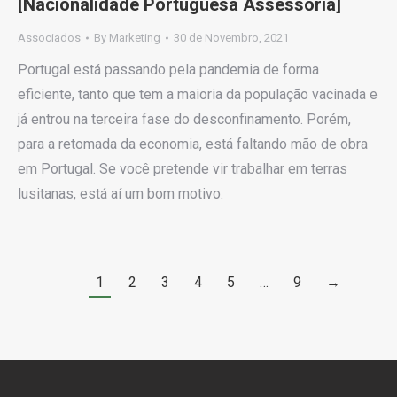
[Nacionalidade Portuguesa Assessoria]
Associados
By
Marketing
30 de Novembro, 2021
Portugal está passando pela pandemia de forma
eficiente, tanto que tem a maioria da população vacinada e
já entrou na terceira fase do desconfinamento. Porém,
para a retomada da economia, está faltando mão de obra
em Portugal. Se você pretende vir trabalhar em terras
lusitanas, está aí um bom motivo.
1
2
3
4
5
…
9
→