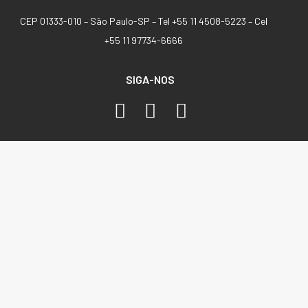
CEP 01333-010 –
São Paulo-SP –
Tel +55 11 4508-5223 – Cel
+55 11 97734-6666
SIGA-NOS