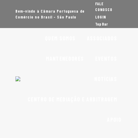
FALE
CONOSCO
Bem-vindo à Câmara Portuguesa de
Comércio no Brasil - São Paulo
LOGIN
Top Bar
QUEM SOMOS
ASSOCIADOS
MANTENEDORES
EVENTOS
NOTÍCIAS
CENTRO DE MEDIAÇÃO E ARBITRAGEM
APOIO