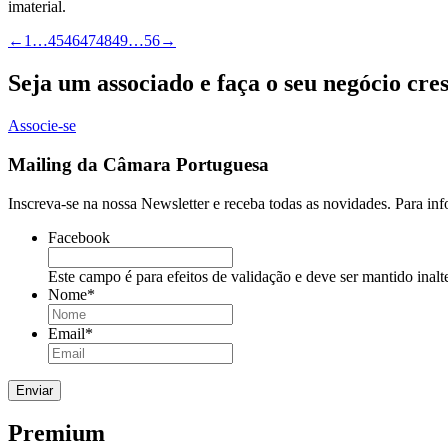
imaterial.
←
1
…
45
46
47
48
49
…
56
→
Seja um associado e faça o seu negócio cre
Associe-se
Mailing da Câmara Portuguesa
Inscreva-se na nossa Newsletter e receba todas as novidades. Para in
Facebook
Este campo é para efeitos de validação e deve ser mantido inalt
Nome
*
Email
*
Premium