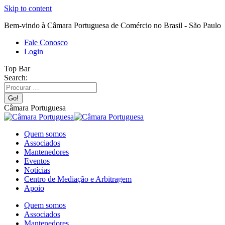
Skip to content
Bem-vindo à Câmara Portuguesa de Comércio no Brasil - São Paulo
Fale Conosco
Login
Top Bar
Search:
Câmara Portuguesa
Quem somos
Associados
Mantenedores
Eventos
Notícias
Centro de Mediação e Arbitragem
Apoio
Quem somos
Associados
Mantenedores