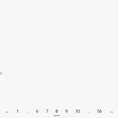
do
5
←
1
…
6
7
8
9
10
…
56
→