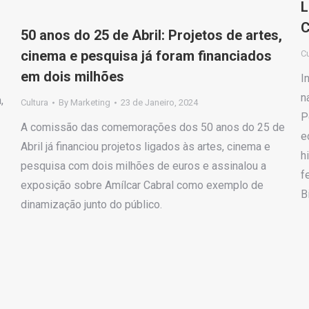
L
50 anos do 25 de Abril: Projetos de artes,
cinema e pesquisa já foram financiados
Cu
em dois milhões
I
n
,
Cultura
By
Marketing
23 de Janeiro, 2024
P
A comissão das comemorações dos 50 anos do 25 de
e
Abril já financiou projetos ligados às artes, cinema e
h
pesquisa com dois milhões de euros e assinalou a
f
exposição sobre Amílcar Cabral como exemplo de
B
dinamização junto do público.