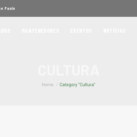
ão Paulo
ADOS
MANTENEDORES
EVENTOS
NOTÍCIAS
CULTURA
You are here:
Home
Category "Cultura"