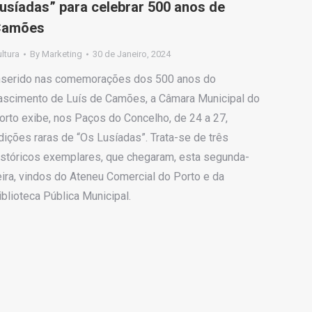
usíadas” para celebrar 500 anos de
Camões
ltura
By
Marketing
30 de Janeiro, 2024
nserido nas comemorações dos 500 anos do
ascimento de Luís de Camões, a Câmara Municipal do
orto exibe, nos Paços do Concelho, de 24 a 27,
dições raras de “Os Lusíadas”. Trata-se de três
istóricos exemplares, que chegaram, esta segunda-
eira, vindos do Ateneu Comercial do Porto e da
iblioteca Pública Municipal.