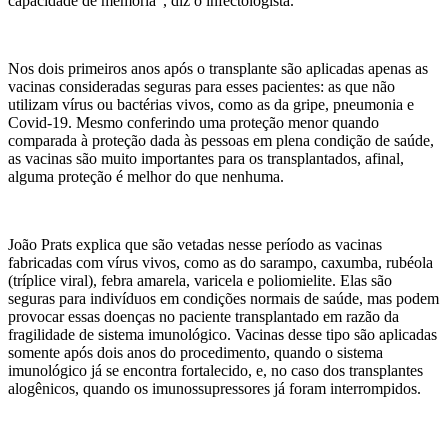
capacidade de memória”, diz o infectologista.
Nos dois primeiros anos após o transplante são aplicadas apenas as
vacinas consideradas seguras para esses pacientes: as que não
utilizam vírus ou bactérias vivos, como as da gripe, pneumonia e
Covid-19. Mesmo conferindo uma proteção menor quando
comparada à proteção dada às pessoas em plena condição de saúde,
as vacinas são muito importantes para os transplantados, afinal,
alguma proteção é melhor do que nenhuma.
João Prats explica que são vetadas nesse período as vacinas
fabricadas com vírus vivos, como as do sarampo, caxumba, rubéola
(tríplice viral), febra amarela, varicela e poliomielite. Elas são
seguras para indivíduos em condições normais de saúde, mas podem
provocar essas doenças no paciente transplantado em razão da
fragilidade de sistema imunológico. Vacinas desse tipo são aplicadas
somente após dois anos do procedimento, quando o sistema
imunológico já se encontra fortalecido, e, no caso dos transplantes
alogênicos, quando os imunossupressores já foram interrompidos.