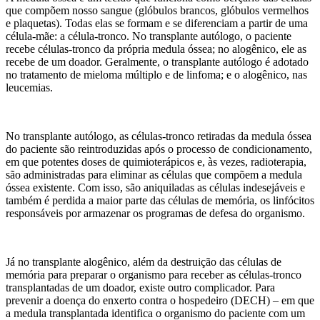
que compõem nosso sangue (glóbulos brancos, glóbulos vermelhos
e plaquetas). Todas elas se formam e se diferenciam a partir de uma
célula-mãe: a célula-tronco. No transplante autólogo, o paciente
recebe células-tronco da própria medula óssea; no alogênico, ele as
recebe de um doador. Geralmente, o transplante autólogo é adotado
no tratamento de mieloma múltiplo e de linfoma; e o alogênico, nas
leucemias.
No transplante autólogo, as células-tronco retiradas da medula óssea
do paciente são reintroduzidas após o processo de condicionamento,
em que potentes doses de quimioterápicos e, às vezes, radioterapia,
são administradas para eliminar as células que compõem a medula
óssea existente. Com isso, são aniquiladas as células indesejáveis e
também é perdida a maior parte das células de memória, os linfócitos
responsáveis por armazenar os programas de defesa do organismo.
Já no transplante alogênico, além da destruição das células de
memória para preparar o organismo para receber as células-tronco
transplantadas de um doador, existe outro complicador. Para
prevenir a doença do enxerto contra o hospedeiro (DECH) – em que
a medula transplantada identifica o organismo do paciente com um