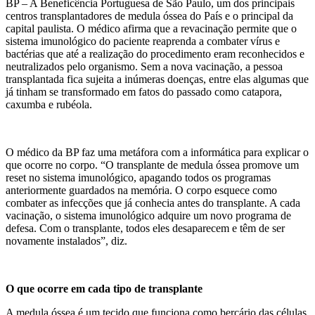
BP – A Beneficência Portuguesa de São Paulo, um dos principais
centros transplantadores de medula óssea do País e o principal da
capital paulista. O médico afirma que a revacinação permite que o
sistema imunológico do paciente reaprenda a combater vírus e
bactérias que até a realização do procedimento eram reconhecidos e
neutralizados pelo organismo. Sem a nova vacinação, a pessoa
transplantada fica sujeita a inúmeras doenças, entre elas algumas que
já tinham se transformado em fatos do passado como catapora,
caxumba e rubéola.
O médico da BP faz uma metáfora com a informática para explicar o
que ocorre no corpo. “O transplante de medula óssea promove um
reset no sistema imunológico, apagando todos os programas
anteriormente guardados na memória. O corpo esquece como
combater as infecções que já conhecia antes do transplante. A cada
vacinação, o sistema imunológico adquire um novo programa de
defesa. Com o transplante, todos eles desaparecem e têm de ser
novamente instalados”, diz.
O que ocorre em cada tipo de transplante
A medula óssea é um tecido que funciona como berçário das células