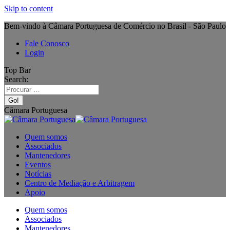
Skip to content
Bem-vindo à Câmara Portuguesa de Comércio no Brasil - São Paulo
Fale Conosco
Login
Top Bar
Search:
Câmara Portuguesa
Quem somos
Associados
Mantenedores
Eventos
Notícias
Centro de Mediação e Arbitragem
Apoio
Quem somos
Associados
Mantenedores