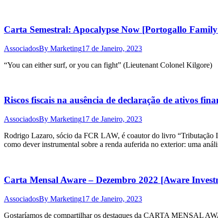
Carta Semestral: Apocalypse Now [Portogallo Family 
Associados
By
Marketing
17 de Janeiro, 2023
“You can either surf, or you can fight” (Lieutenant Colonel Kilgore)
Riscos fiscais na ausência de declaração de ativos fin
Associados
By
Marketing
17 de Janeiro, 2023
Rodrigo Lazaro, sócio da FCR LAW, é coautor do livro “Tributação 
como dever instrumental sobre a renda auferida no exterior: uma análi
Carta Mensal Aware – Dezembro 2022 [Aware Invest
Associados
By
Marketing
17 de Janeiro, 2023
Gostaríamos de compartilhar os destaques da CARTA MENSAL AWA