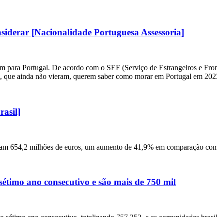
iderar [Nacionalidade Portuguesa Assessoria]
ram para Portugal. De acordo com o SEF (Serviço de Estrangeiros e Fron
oas, que ainda não vieram, querem saber como morar em Portugal em 202
asil]
aram 654,2 milhões de euros, um aumento de 41,9% em comparação com 
étimo ano consecutivo e são mais de 750 mil