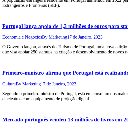
A população estrangeira residente em Portugal aumentou em 2022 pelo
Estrangeiros e Fronteiras (SEF).
Portugal lança apoio de 1,3 milhões de euros para sta
Economia e Negócios
By
Marketing
17 de Janeiro, 2023
O Governo lançou, através do Turismo de Portugal, uma nova edição 
que visa apoiar 250 startups na criação e desenvolvimento de novos n
Primeiro-ministro afirma que Portugal está realizand
Cultura
By
Marketing
17 de Janeiro, 2023
Segundo o primeiro-ministro de Portugal, está em curso um dos maiores
cineteatros com equipamento de projeção digital.
Mercado português vendeu 13 milhões de livros em 2