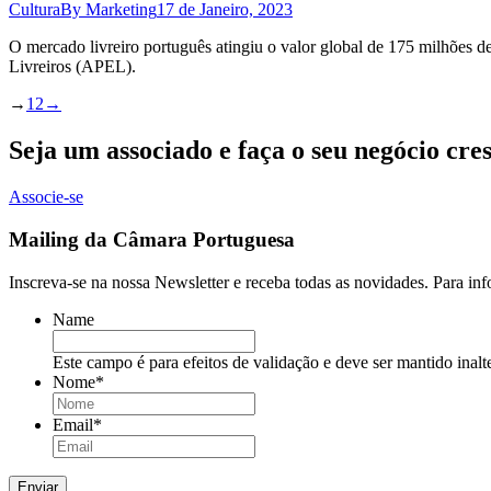
Cultura
By
Marketing
17 de Janeiro, 2023
O mercado livreiro português atingiu o valor global de 175 milhões d
Livreiros (APEL).
→
1
2
→
Seja um associado e faça o seu negócio cre
Associe-se
Mailing da Câmara Portuguesa
Inscreva-se na nossa Newsletter e receba todas as novidades. Para in
Name
Este campo é para efeitos de validação e deve ser mantido inalt
Nome
*
Email
*