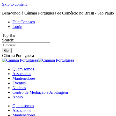
Skip to content
Bem-vindo à Câmara Portuguesa de Comércio no Brasil - São Paulo
Fale Conosco
Login
Top Bar
Search:
Câmara Portuguesa
Quem somos
Associados
Mantenedores
Eventos
Notícias
Centro de Mediação e Arbitragem
Apoio
Quem somos
Associados
Mantenedores