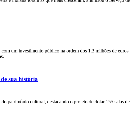
eira e indiana foram as que mais cresceram, anunciou o Serviço de
a com um investimento público na ordem dos 1.3 milhões de euros
as.
de sua história
do patrimônio cultural, destacando o projeto de dotar 155 salas de