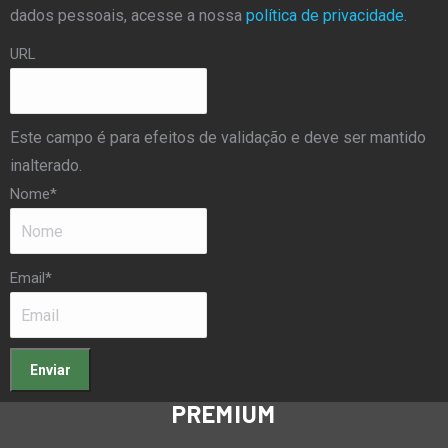
dados pessoais, acesse a nossa
política de privacidade.
URL
Este campo é para efeitos de validação e deve ser mantido
inalterado.
Nome
*
Email
*
PREMIUM