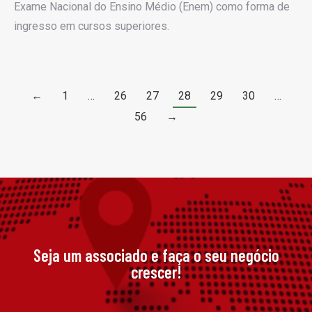
Exame Nacional do Ensino Médio (Enem) como forma de
ingresso em cursos superiores.
←
1
…
26
27
28
29
30
…
56
→
Seja um associado e faça o seu negócio
crescer!