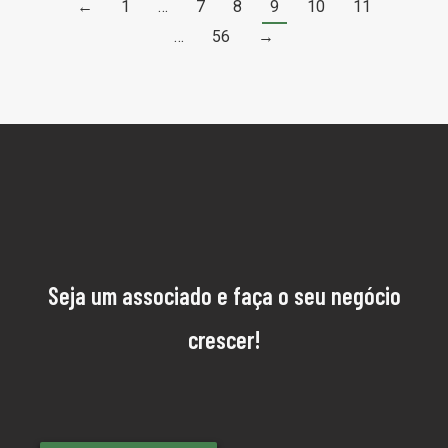
←
1
…
7
8
9
10
11
…
56
→
Seja um associado e faça o seu negócio
crescer!