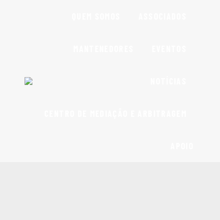
QUEM SOMOS
ASSOCIADOS
MANTENEDORES
EVENTOS
NOTÍCIAS
CENTRO DE MEDIAÇÃO E ARBITRAGEM
APOIO