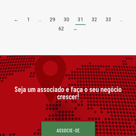
←
1
…
29
30
31
32
33
…
62
→
Seja um associado e faça o seu negócio
crescer!
ASSOCIE-SE