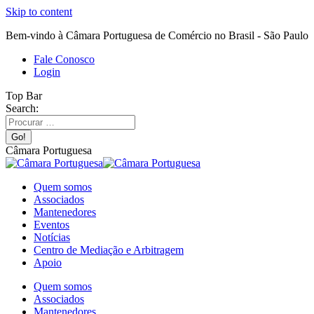
Skip to content
Bem-vindo à Câmara Portuguesa de Comércio no Brasil - São Paulo
Fale Conosco
Login
Top Bar
Search:
Câmara Portuguesa
Quem somos
Associados
Mantenedores
Eventos
Notícias
Centro de Mediação e Arbitragem
Apoio
Quem somos
Associados
Mantenedores