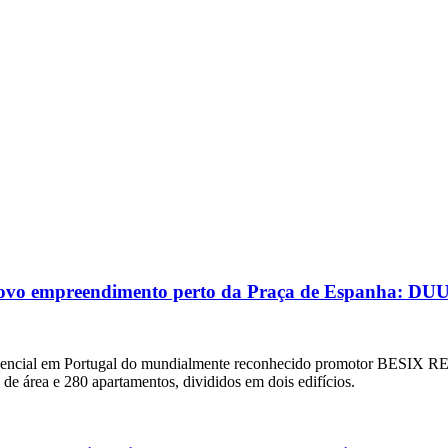
 novo empreendimento perto da Praça de Espanha: DUU
dencial em Portugal do mundialmente reconhecido promotor BESIX RED
 área e 280 apartamentos, divididos em dois edifícios.