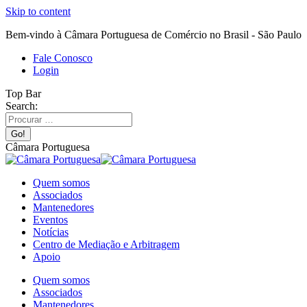
Skip to content
Bem-vindo à Câmara Portuguesa de Comércio no Brasil - São Paulo
Fale Conosco
Login
Top Bar
Search:
Câmara Portuguesa
Quem somos
Associados
Mantenedores
Eventos
Notícias
Centro de Mediação e Arbitragem
Apoio
Quem somos
Associados
Mantenedores