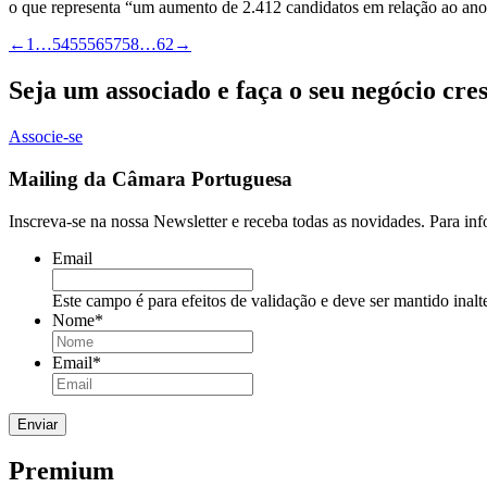
o que representa “um aumento de 2.412 candidatos em relação ao ano 
←
1
…
54
55
56
57
58
…
62
→
Seja um associado e faça o seu negócio cre
Associe-se
Mailing da Câmara Portuguesa
Inscreva-se na nossa Newsletter e receba todas as novidades. Para in
Email
Este campo é para efeitos de validação e deve ser mantido inalt
Nome
*
Email
*
Premium