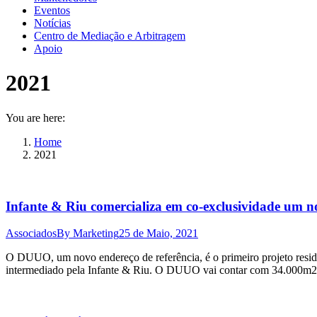
Eventos
Notícias
Centro de Mediação e Arbitragem
Apoio
2021
You are here:
Home
2021
Infante & Riu comercializa em co-exclusividade um
Associados
By
Marketing
25 de Maio, 2021
O DUUO, um novo endereço de referência, é o primeiro projeto resi
intermediado pela Infante & Riu. O DUUO vai contar com 34.000m2 de