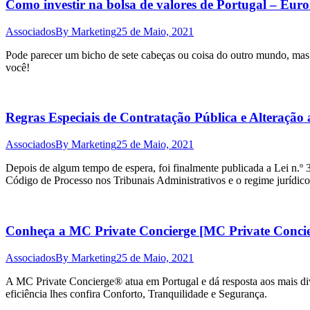
Como investir na bolsa de valores de Portugal – Eur
Associados
By
Marketing
25 de Maio, 2021
Pode parecer um bicho de sete cabeças ou coisa do outro mundo, mas na
você!
Regras Especiais de Contratação Pública e Alteraçã
Associados
By
Marketing
25 de Maio, 2021
Depois de algum tempo de espera, foi finalmente publicada a Lei n.º 
Código de Processo nos Tribunais Administrativos e o regime jurídico 
Conheça a MC Private Concierge [MC Private Concie
Associados
By
Marketing
25 de Maio, 2021
A MC Private Concierge® atua em Portugal e dá resposta aos mais di
eficiência lhes confira Conforto, Tranquilidade e Segurança.