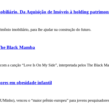
obiliário. Da Aquisição de Imóveis à holding patrimo
imônio imobiliário, para lhe ajudar na construção do futuro.
s The Black Mamba
ão com a canção “Love Is On My Side”, interpretada pelos The Black Ma
res em obesidade infantil
Minho), venceu o “maior prêmio europeu” para jovens pesquisadores 