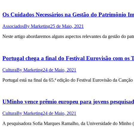
Os Cuidados Necessários na Gestão do Patrimônio Im
Associados
By
Marketing
25 de Maio, 2021
Neste artigo abordaremos alguns aspectos relevantes da gestão do patr
Portugal chega a final do Festival Eurovisão com o
Cultura
By
Marketing
24 de Maio, 2021
Portugal está na final da 65.ª edição do Festival Eurovisão da Canç
UMinho vence prêmio europeu para jovens pesquisado
Cultura
By
Marketing
24 de Maio, 2021
A pesquisadora Sofia Marques Ramalho, da Universidade do Minho (U