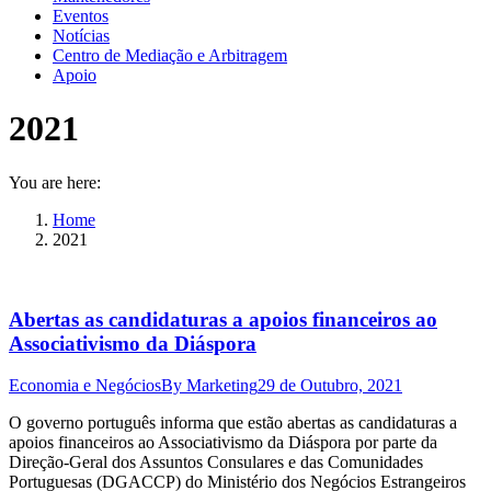
Eventos
Notícias
Centro de Mediação e Arbitragem
Apoio
2021
You are here:
Home
2021
Abertas as candidaturas a apoios financeiros ao
Associativismo da Diáspora
Economia e Negócios
By
Marketing
29 de Outubro, 2021
O governo português informa que estão abertas as candidaturas a
apoios financeiros ao Associativismo da Diáspora por parte da
Direção-Geral dos Assuntos Consulares e das Comunidades
Portuguesas (DGACCP) do Ministério dos Negócios Estrangeiros