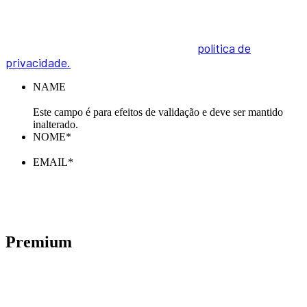
Inscreva-se na nossa Newsletter e receba todas as
novidades. Para informações sobre como tratamos os
seus dados pessoais, acesse a nossa
política de
privacidade.
NAME
Este campo é para efeitos de validação e deve ser mantido
inalterado.
NOME
*
EMAIL
*
Premium