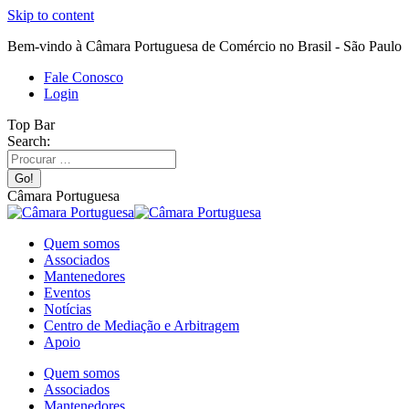
Skip to content
Bem-vindo à Câmara Portuguesa de Comércio no Brasil - São Paulo
Fale Conosco
Login
Top Bar
Search:
Câmara Portuguesa
Quem somos
Associados
Mantenedores
Eventos
Notícias
Centro de Mediação e Arbitragem
Apoio
Quem somos
Associados
Mantenedores