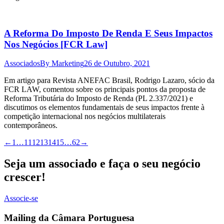
A Reforma Do Imposto De Renda E Seus Impactos
Nos Negócios [FCR Law]
Associados
By
Marketing
26 de Outubro, 2021
Em artigo para Revista ANEFAC Brasil, Rodrigo Lazaro, sócio da
FCR LAW, comentou sobre os principais pontos da proposta de
Reforma Tributária do Imposto de Renda (PL 2.337/2021) e
discutimos os elementos fundamentais de seus impactos frente à
competição internacional nos negócios multilaterais
contemporâneos.
←
1
…
11
12
13
14
15
…
62
→
Seja um associado e faça o seu negócio
crescer!
Associe-se
Mailing da Câmara Portuguesa