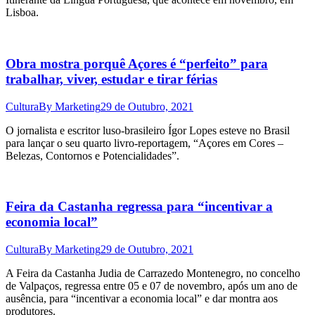
Lisboa.
Obra mostra porquê Açores é “perfeito” para
trabalhar, viver, estudar e tirar férias
Cultura
By
Marketing
29 de Outubro, 2021
O jornalista e escritor luso-brasileiro Ígor Lopes esteve no Brasil
para lançar o seu quarto livro-reportagem, “Açores em Cores –
Belezas, Contornos e Potencialidades”.
Feira da Castanha regressa para “incentivar a
economia local”
Cultura
By
Marketing
29 de Outubro, 2021
A Feira da Castanha Judia de Carrazedo Montenegro, no concelho
de Valpaços, regressa entre 05 e 07 de novembro, após um ano de
ausência, para “incentivar a economia local” e dar montra aos
produtores.