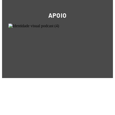
APOIO
POR+ Câmara Portuguesa –
R. Cincinato Braga, 434 – Bela
Vista
CEP 01333-010 –
São Paulo-SP –
Tel +55 11 4508-5223 – Cel
+55 11 97734-6666