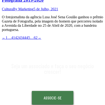
Fotografia 2019-2020
Cultura
By
Marketing
5 de Julho, 2021
O fotojornalista da agência Lusa José Sena Goulão ganhou o prêmio
Gazeta de Fotografia, pela imagem do homem que percorreu isolado
a Avenida da Liberdade no 25 de Abril de 2020, com a bandeira
portuguesa.
←
1
…
41
42
43
44
45
…
62
→
Seja um associado e faça o seu negócio
crescer!
ASSOCIE-SE