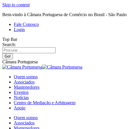
Skip to content
Bem-vindo à Câmara Portuguesa de Comércio no Brasil - São Paulo
Fale Conosco
Login
Top Bar
Search:
Câmara Portuguesa
Quem somos
Associados
Mantenedores
Eventos
Notícias
Centro de Mediação e Arbitragem
Apoio
Quem somos
Associados
Mantenedores