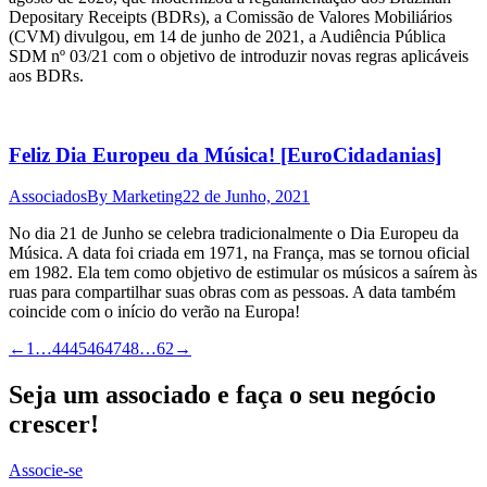
Depositary Receipts (BDRs), a Comissão de Valores Mobiliários
(CVM) divulgou, em 14 de junho de 2021, a Audiência Pública
SDM nº 03/21 com o objetivo de introduzir novas regras aplicáveis
aos BDRs.
Feliz Dia Europeu da Música! [EuroCidadanias]
Associados
By
Marketing
22 de Junho, 2021
No dia 21 de Junho se celebra tradicionalmente o Dia Europeu da
Música. A data foi criada em 1971, na França, mas se tornou oficial
em 1982. Ela tem como objetivo de estimular os músicos a saírem às
ruas para compartilhar suas obras com as pessoas. A data também
coincide com o início do verão na Europa!
←
1
…
44
45
46
47
48
…
62
→
Seja um associado e faça o seu negócio
crescer!
Associe-se