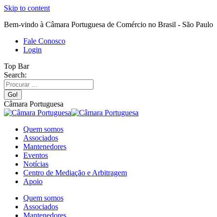
Skip to content
Bem-vindo à Câmara Portuguesa de Comércio no Brasil - São Paulo
Fale Conosco
Login
Top Bar
Search:
Câmara Portuguesa
Quem somos
Associados
Mantenedores
Eventos
Notícias
Centro de Mediação e Arbitragem
Apoio
Quem somos
Associados
Mantenedores