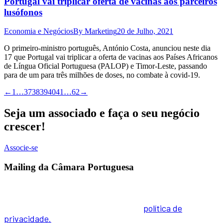
Portugal vai triplicar oferta de vacinas aos parceiros
lusófonos
Economia e Negócios
By
Marketing
20 de Julho, 2021
O primeiro-ministro português, António Costa, anunciou neste dia
17 que Portugal vai triplicar a oferta de vacinas aos Países Africanos
de Língua Oficial Portuguesa (PALOP) e Timor-Leste, passando
para de um para três milhões de doses, no combate à covid-19.
←
1
…
37
38
39
40
41
…
62
→
Seja um associado e faça o seu negócio
crescer!
Associe-se
Mailing da Câmara Portuguesa
Inscreva-se na nossa Newsletter e receba todas as
novidades. Para informações sobre como tratamos os
seus dados pessoais, acesse a nossa
política de
privacidade.