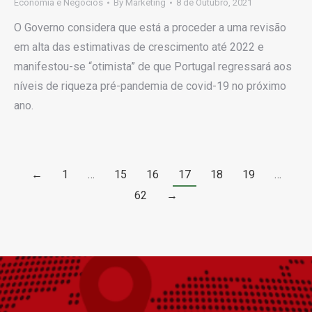
Economia e Negócios
By
Marketing
8 de Outubro, 2021
O Governo considera que está a proceder a uma revisão
em alta das estimativas de crescimento até 2022 e
manifestou-se “otimista” de que Portugal regressará aos
níveis de riqueza pré-pandemia de covid-19 no próximo
ano.
←
1
…
15
16
17
18
19
…
62
→