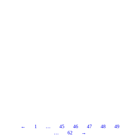
←
1
…
45
46
47
48
49
…
62
→