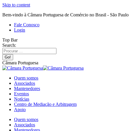
Skip to content
Bem-vindo à Câmara Portuguesa de Comércio no Brasil - São Paulo
Fale Conosco
Login
Top Bar
Search:
Câmara Portuguesa
Quem somos
Associados
Mantenedores
Eventos
Notícias
Centro de Mediação e Arbitragem
Apoio
Quem somos
Associados
Mantenedores