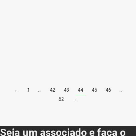
questão é o Quinta do Ribeirinho Pé Franco 2015,
produzido com a Baga de vinhas plantadas sem enxerto,
em pé franco (como se fazia antes da filoxera), e estágio
de 24 meses em pipas de 500 litros de carvalho novo
francês. Segundo Robert Parker, a safra 2015 originou um
vinho com uma “concentração impressionante e uma
soberba estrutura, certamente um dos grandes momentos
da longa e ilustre carreira de Luís Pato”.
←
1
…
42
43
44
45
46
…
62
→
Seja um associado e faça o