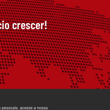
io crescer!
 pessoais, acesse a nossa