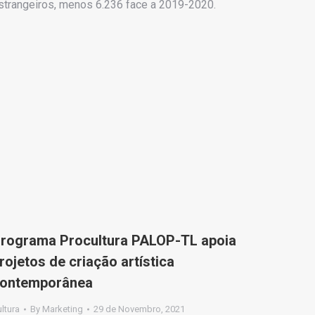
strangeiros, menos 6.236 face a 2019-2020.
rograma Procultura PALOP-TL apoia
rojetos de criação artística
ontemporânea
ltura
By
Marketing
29 de Novembro, 2021