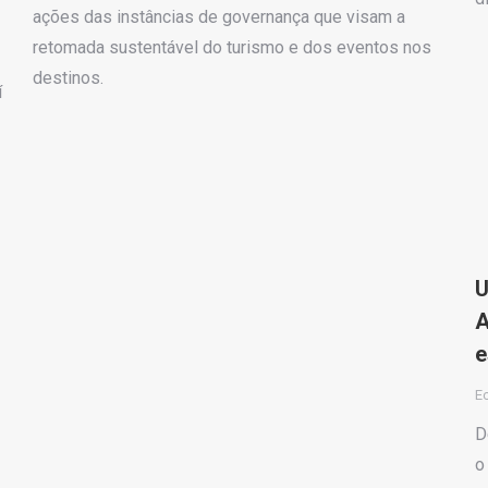
ações das instâncias de governança que visam a
retomada sustentável do turismo e dos eventos nos
destinos.
í
U
A
e
E
D
o