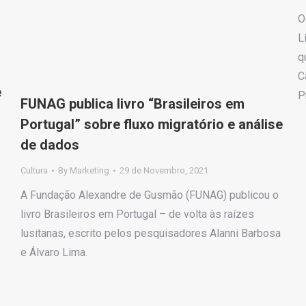
O
L
q
C
e
P
FUNAG publica livro “Brasileiros em
Portugal” sobre fluxo migratório e análise
de dados
Cultura
By
Marketing
29 de Novembro, 2021
A Fundação Alexandre de Gusmão (FUNAG) publicou o
livro Brasileiros em Portugal – de volta às raízes
lusitanas, escrito pelos pesquisadores Alanni Barbosa
e Álvaro Lima.