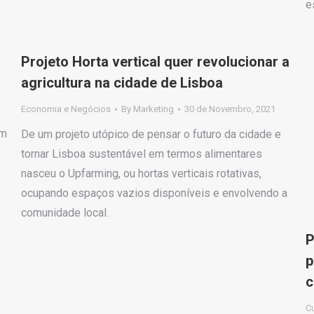
e
Projeto Horta vertical quer revolucionar a
agricultura na cidade de Lisboa
Economia e Negócios
By
Marketing
30 de Novembro, 2021
um
De um projeto utópico de pensar o futuro da cidade e
tornar Lisboa sustentável em termos alimentares
nasceu o Upfarming, ou hortas verticais rotativas,
ocupando espaços vazios disponíveis e envolvendo a
comunidade local.
P
p
c
Cu