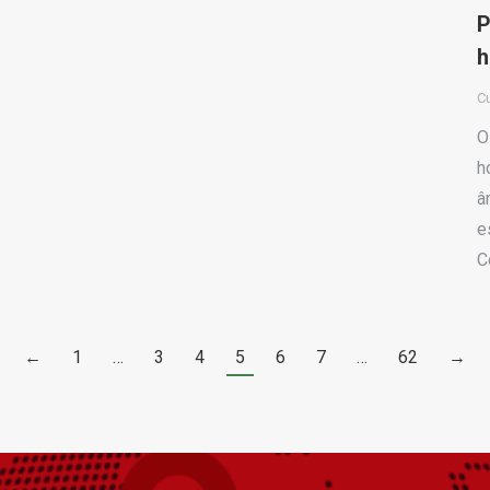
P
h
Cu
O
h
â
e
C
←
1
…
3
4
5
6
7
…
62
→