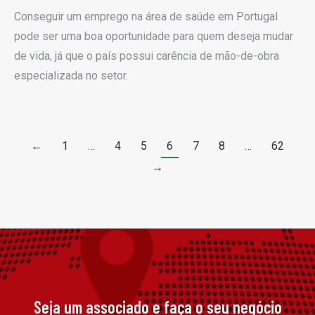
Conseguir um emprego na área de saúde em Portugal
pode ser uma boa oportunidade para quem deseja mudar
de vida, já que o país possui carência de mão-de-obra
especializada no setor.
←
1
…
4
5
6
7
8
…
62
→
Seja um associado e faça o seu negócio