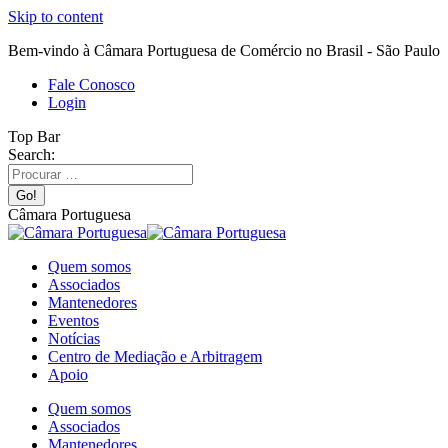
Skip to content
Bem-vindo à Câmara Portuguesa de Comércio no Brasil - São Paulo
Fale Conosco
Login
Top Bar
Search:
Câmara Portuguesa
Quem somos
Associados
Mantenedores
Eventos
Notícias
Centro de Mediação e Arbitragem
Apoio
Quem somos
Associados
Mantenedores