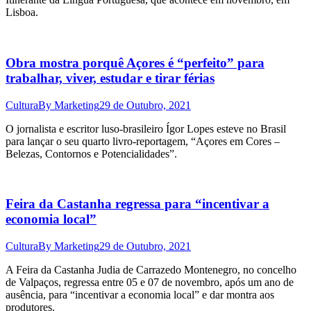
Lisboa.
Obra mostra porquê Açores é “perfeito” para
trabalhar, viver, estudar e tirar férias
Cultura
By
Marketing
29 de Outubro, 2021
O jornalista e escritor luso-brasileiro Ígor Lopes esteve no Brasil
para lançar o seu quarto livro-reportagem, “Açores em Cores –
Belezas, Contornos e Potencialidades”.
Feira da Castanha regressa para “incentivar a
economia local”
Cultura
By
Marketing
29 de Outubro, 2021
A Feira da Castanha Judia de Carrazedo Montenegro, no concelho
de Valpaços, regressa entre 05 e 07 de novembro, após um ano de
ausência, para “incentivar a economia local” e dar montra aos
produtores.