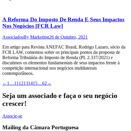
A Reforma Do Imposto De Renda E Seus Impactos
Nos Negócios [FCR Law]
Associados
By
Marketing
26 de Outubro, 2021
Em artigo para Revista ANEFAC Brasil, Rodrigo Lazaro, sócio da
FCR LAW, comentou sobre os principais pontos da proposta de
Reforma Tributária do Imposto de Renda (PL 2.337/2021) e
discutimos os elementos fundamentais de seus impactos frente à
competição internacional nos negócios multilaterais
contemporâneos.
←
1
…
11
12
13
14
15
…
62
→
Seja um associado e faça o seu negócio
crescer!
Associe-se
Mailing da Câmara Portuguesa