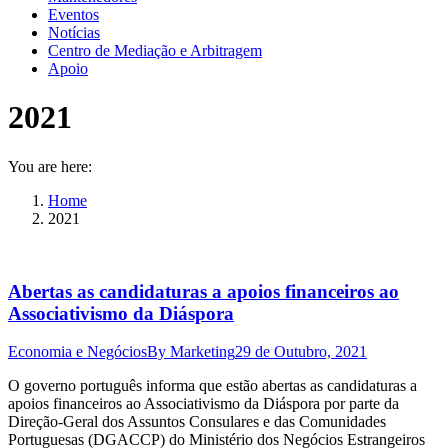
Eventos
Notícias
Centro de Mediação e Arbitragem
Apoio
2021
You are here:
Home
2021
Abertas as candidaturas a apoios financeiros ao
Associativismo da Diáspora
Economia e Negócios
By
Marketing
29 de Outubro, 2021
O governo português informa que estão abertas as candidaturas a
apoios financeiros ao Associativismo da Diáspora por parte da
Direção-Geral dos Assuntos Consulares e das Comunidades
Portuguesas (DGACCP) do Ministério dos Negócios Estrangeiros