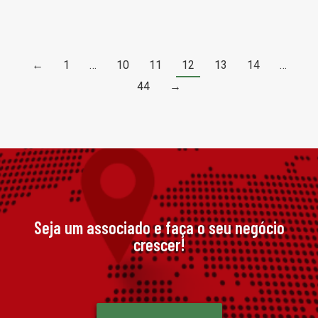
←
1
…
10
11
12
13
14
…
44
→
Seja um associado e faça o seu negócio
crescer!