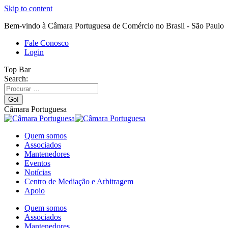
Skip to content
Bem-vindo à Câmara Portuguesa de Comércio no Brasil - São Paulo
Fale Conosco
Login
Top Bar
Search:
Câmara Portuguesa
Quem somos
Associados
Mantenedores
Eventos
Notícias
Centro de Mediação e Arbitragem
Apoio
Quem somos
Associados
Mantenedores