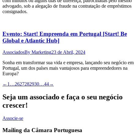
com minutos ou alguns dias de diferença, patrocinadas pelo mesmo
advogado, sob a alegação de fraude na contratação de empréstimos
consignados.
Evento: Start! Empreenda em Portugal [Start! Be
Global e Atlantic Hub]
Associados
By
Marketing
23 de Abril, 2024
Sonha em transformar sua vida e empresa, lançando seu negócio em
Portugal, um dos países mais vantajosos para empreendedores na
Europa?
←
1
…
26
27
28
29
30
…
44
→
Seja um associado e faça o seu negócio
crescer!
Associe-se
Mailing da Câmara Portuguesa