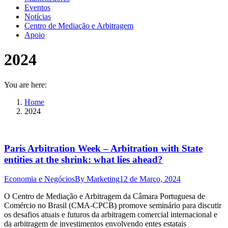
Eventos
Notícias
Centro de Mediação e Arbitragem
Apoio
2024
You are here:
Home
2024
Paris Arbitration Week – Arbitration with State
entities at the shrink: what lies ahead?
Economia e Negócios
By
Marketing
12 de Março, 2024
O Centro de Mediação e Arbitragem da Câmara Portuguesa de
Comércio no Brasil (CMA-CPCB) promove seminário para discutir
os desafios atuais e futuros da arbitragem comercial internacional e
da arbitragem de investimentos envolvendo entes estatais