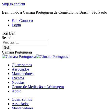
Skip to content
Bem-vindo à Câmara Portuguesa de Comércio no Brasil - São Paulo
Fale Conosco
Login
Top Bar
Search:
Câmara Portuguesa
Quem somos
Associados
Mantenedores
Eventos
Notícias
Centro de Mediação e Arbitragem
Apoio
Quem somos
Associados
Mantenedores