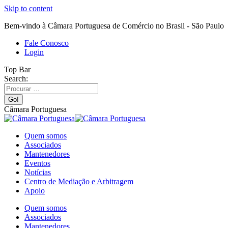
Skip to content
Bem-vindo à Câmara Portuguesa de Comércio no Brasil - São Paulo
Fale Conosco
Login
Top Bar
Search:
Câmara Portuguesa
Quem somos
Associados
Mantenedores
Eventos
Notícias
Centro de Mediação e Arbitragem
Apoio
Quem somos
Associados
Mantenedores