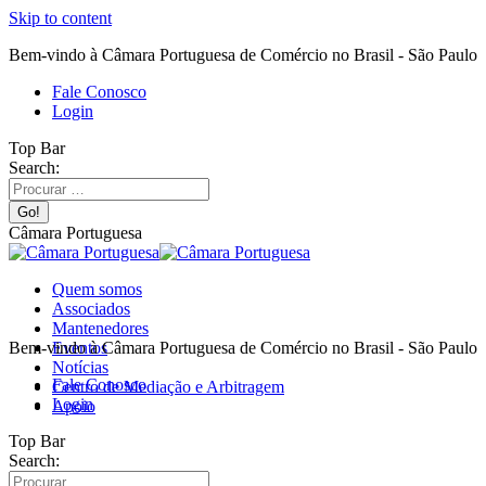
Skip to content
Bem-vindo à Câmara Portuguesa de Comércio no Brasil - São Paulo
Fale Conosco
Login
Top Bar
Search:
Câmara Portuguesa
Quem somos
Associados
Mantenedores
Bem-vindo à Câmara Portuguesa de Comércio no Brasil - São Paulo
Eventos
Notícias
Fale Conosco
Centro de Mediação e Arbitragem
Login
Apoio
Top Bar
Search: