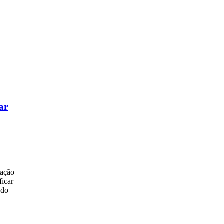
ar
iação
ficar
ndo