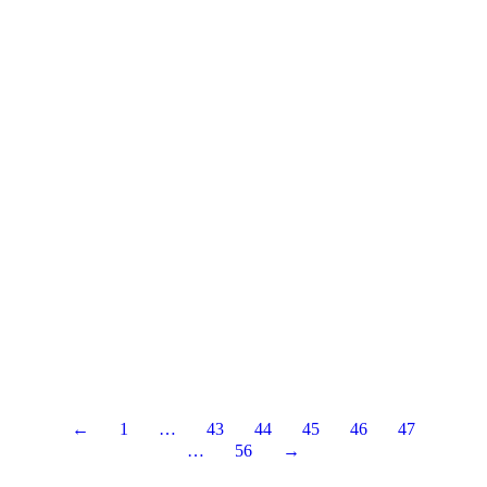
←
1
…
43
44
45
46
47
…
56
→