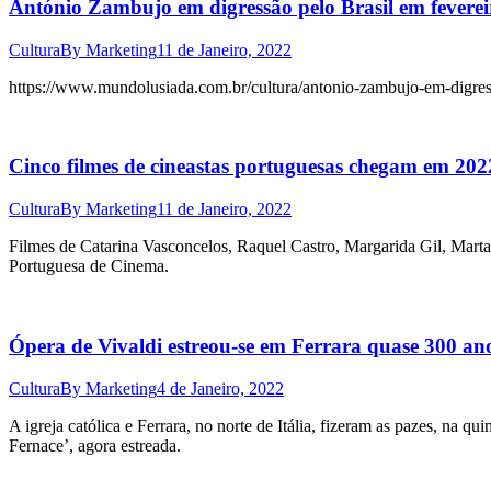
António Zambujo em digressão pelo Brasil em fever
Cultura
By
Marketing
11 de Janeiro, 2022
https://www.mundolusiada.com.br/cultura/antonio-zambujo-em-digres
Cinco filmes de cineastas portuguesas chegam em 202
Cultura
By
Marketing
11 de Janeiro, 2022
Filmes de Catarina Vasconcelos, Raquel Castro, Margarida Gil, Marta
Portuguesa de Cinema.
Ópera de Vivaldi estreou-se em Ferrara quase 300 an
Cultura
By
Marketing
4 de Janeiro, 2022
A igreja católica e Ferrara, no norte de Itália, fizeram as pazes, na 
Fernace’, agora estreada.