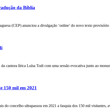
radução da Bíblia
guesa (CEP) anunciou a divulgação ‘online’ do novo texto provisório 
di
da cantora lírica Luísa Todi com uma sessão evocativa junto ao monu
 de 150 mil em 2021
rais do concelho ultrapassou em 2021 a fasquia dos 150 mil visitantes,