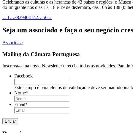
Celebrando as culturas e as heranças de 43 países e regiões, o Museu
do Imigrante nos dias 17, 18 e 19 de dezembro, das 10h às 18h (bilhete
←
1
…
38
39
40
41
42
…
56
→
Seja um associado e faça o seu negócio cre
Associe-se
Mailing da Câmara Portuguesa
Inscreva-se na nossa Newsletter e receba todas as novidades. Para in
Facebook
Este campo é para efeitos de validação e deve ser mantido inalt
Nome
*
Email
*