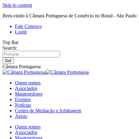
Skip to content
Bem-vindo à Câmara Portuguesa de Comércio no Brasil - São Paulo
Fale Conosco
Login
Top Bar
Search:
Câmara Portuguesa
Quem somos
Associados
Mantenedores
Eventos
Notícias
Centro de Mediação e Arbitragem
Apoio
Quem somos
Associados
Mantenedores