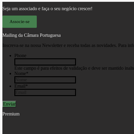
Seja um associado e faça o seu negócio crescer!
Associe-se
Mailing da Câmara Portuguesa
Inscreva-se na nossa Newsletter e receba todas as novidades. Para in
Phone
Este campo é para efeitos de validação e deve ser mantido inalt
Nome
*
Email
*
Premium