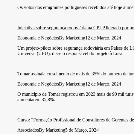
Os votos dos emigrantes portugueses recebidos até hoje aume
Iniciativa sobre segurança rodoviária na CPLP liderada por
Economia e Negócios
By
Marketing
12 de Março, 2024
Um projeto-piloto sobre segurança rodoviária em Países de L
Universal (UPU), disse o responsável do projeto à Lusa.
Tomar assinala crescimento de mais de 35% do número de tur
Economia e Negócios
By
Marketing
12 de Março, 2024
O município de Tomar registrou em 2023 mais de 90 mil turis
aumentarem 35,8%.
Curso: “Formação Profissional de Consultores de Gerentes d
Associados
By
Marketing
5 de Março, 2024