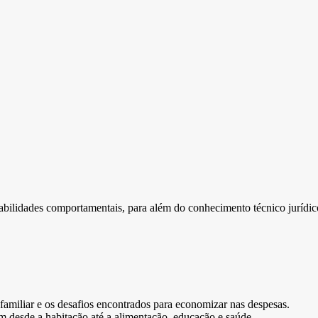
habilidades comportamentais, para além do conhecimento técnico jurídic
miliar e os desafios encontrados para economizar nas despesas.
m desde a habitação até a alimentação, educação e saúde.