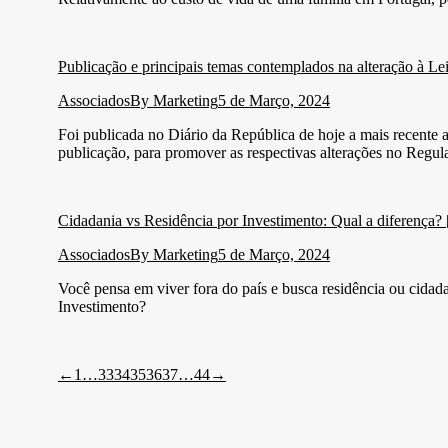
Publicação e principais temas contemplados na alteração à L
Associados
By
Marketing
5 de Março, 2024
Foi publicada no Diário da República de hoje a mais recente 
publicação, para promover as respectivas alterações no Regu
Cidadania vs Residência por Investimento: Qual a diferença? 
Associados
By
Marketing
5 de Março, 2024
Você pensa em viver fora do país e busca residência ou cidad
Investimento?
←
1
…
33
34
35
36
37
…
44
→