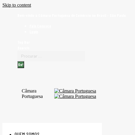
Skip to content
Bem-vindo à Câmara Portuguesa de Comércio no Brasil - São Paulo
Fale Conosco
Login
Top Bar
Search:
Câmara
Portuguesa
QUEM SOMOS