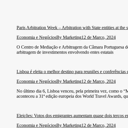
Paris Arbitration Week – Arbitration with State entities at the 
Economia e Negócios
By
Marketing
12 de Março, 2024
O Centro de Mediação e Arbitragem da Câmara Portuguesa de 
arbitragem de investimentos envolvendo entes estatais
Lisboa é eleita o melhor destino para reuniões e conferências
Economia e Negócios
By
Marketing
12 de Março, 2024
No último dia 6, Lisboa venceu, pela primeira vez, como o
aconteceu a 31ª edição europeia dos World Travel Awards, 
Eleições: Votos dos emigrantes aumentam quase dois terços e
Economia e Negócios
By
Marketing
12 de Março, 2024