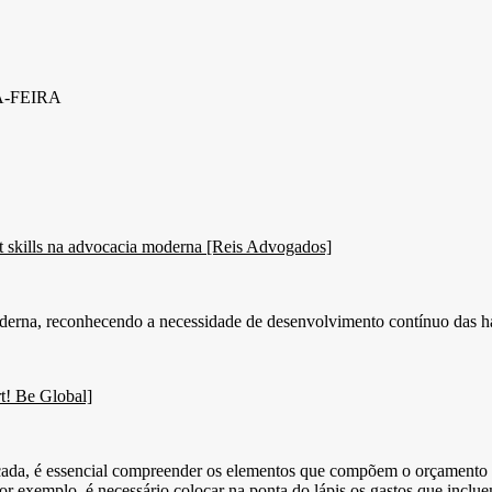
A-FEIRA
ft skills na advocacia moderna [Reis Advogados]
 moderna, reconhecendo a necessidade de desenvolvimento contínuo das 
rt! Be Global]
ada, é essencial compreender os elementos que compõem o orçamento fa
or exemplo, é necessário colocar na ponta do lápis os gastos que inclue