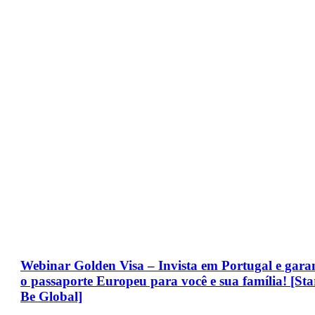
Webinar Golden Visa – Invista em Portugal e gara
o passaporte Europeu para você e sua família! [Sta
Be Global]