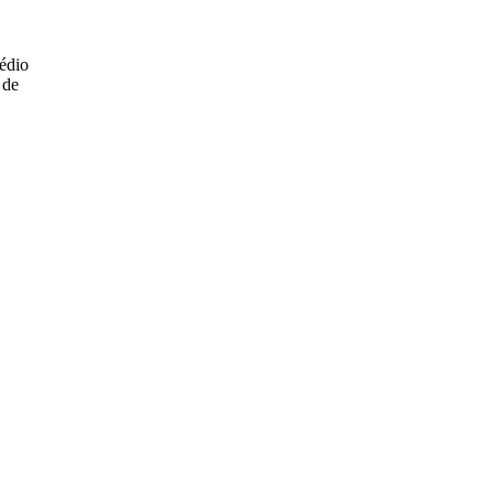
édio
 de