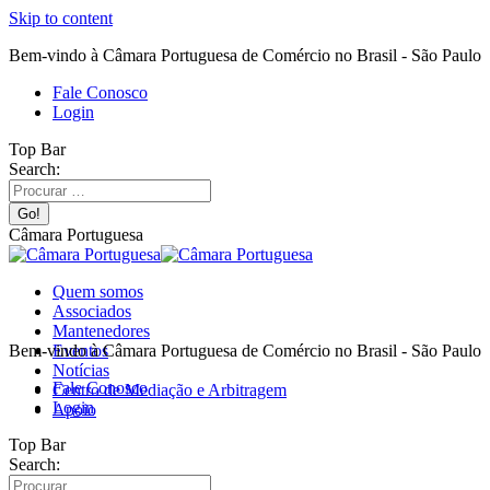
Skip to content
Bem-vindo à Câmara Portuguesa de Comércio no Brasil - São Paulo
Fale Conosco
Login
Top Bar
Search:
Câmara Portuguesa
Quem somos
Associados
Mantenedores
Bem-vindo à Câmara Portuguesa de Comércio no Brasil - São Paulo
Eventos
Notícias
Fale Conosco
Centro de Mediação e Arbitragem
Login
Apoio
Top Bar
Search: