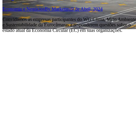
Economia e Negócios
By
Marketing
9 de Abril, 2024
Convidamos as empresas participantes do WG Clima, Meio Ambient
e Sustentabilidade da Eurocâmaras a responderem questões sobre o
estado atual da Economia Circular (EC) em suas organizações.