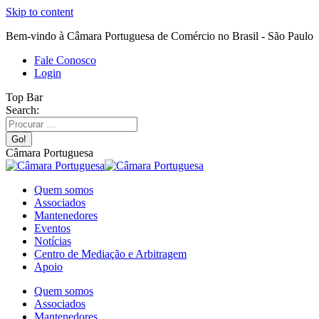
Skip to content
Bem-vindo à Câmara Portuguesa de Comércio no Brasil - São Paulo
Fale Conosco
Login
Top Bar
Search:
Câmara Portuguesa
Quem somos
Associados
Mantenedores
Eventos
Notícias
Centro de Mediação e Arbitragem
Apoio
Quem somos
Associados
Mantenedores