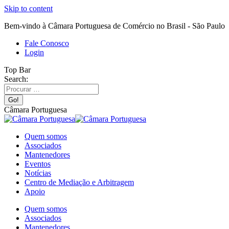
Skip to content
Bem-vindo à Câmara Portuguesa de Comércio no Brasil - São Paulo
Fale Conosco
Login
Top Bar
Search:
Câmara Portuguesa
Quem somos
Associados
Mantenedores
Eventos
Notícias
Centro de Mediação e Arbitragem
Apoio
Quem somos
Associados
Mantenedores