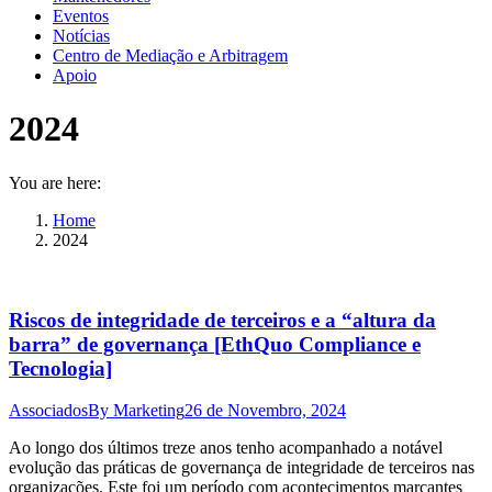
Eventos
Notícias
Centro de Mediação e Arbitragem
Apoio
2024
You are here:
Home
2024
Riscos de integridade de terceiros e a “altura da
barra” de governança [EthQuo Compliance e
Tecnologia]
Associados
By
Marketing
26 de Novembro, 2024
Ao longo dos últimos treze anos tenho acompanhado a notável
evolução das práticas de governança de integridade de terceiros nas
organizações. Este foi um período com acontecimentos marcantes