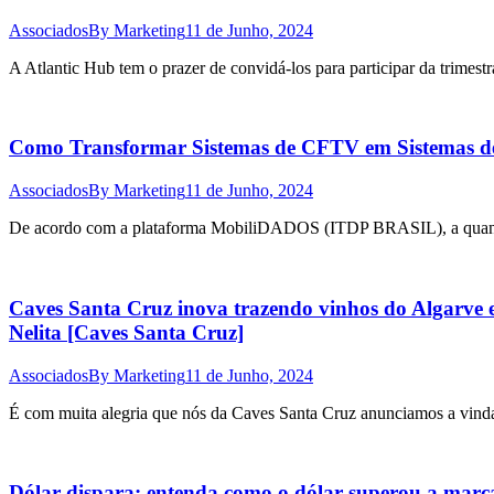
Associados
By
Marketing
11 de Junho, 2024
A Atlantic Hub tem o prazer de convidá-los para participar da trimestr
Como Transformar Sistemas de CFTV em Sistemas de C
Associados
By
Marketing
11 de Junho, 2024
De acordo com a plataforma MobiliDADOS (ITDP BRASIL), a quantida
Caves Santa Cruz inova trazendo vinhos do Algarve e
Nelita [Caves Santa Cruz]
Associados
By
Marketing
11 de Junho, 2024
É com muita alegria que nós da Caves Santa Cruz anunciamos a vind
Dólar dispara: entenda como o dólar superou a marca