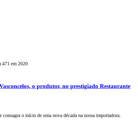
ra 471 em 2020
asconcelos, o produtor, no prestigiado Restaurante
 consagra o início de uma nova década na nossa importadora.