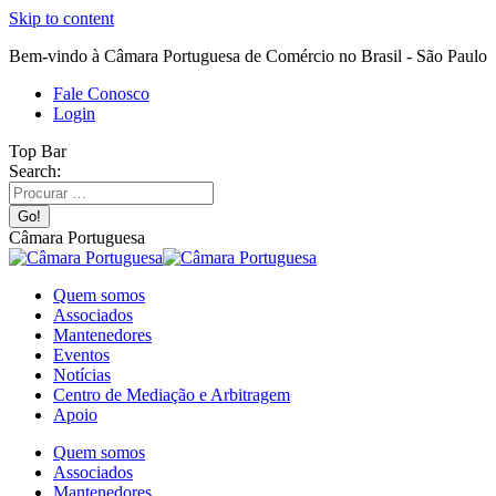
Skip to content
Bem-vindo à Câmara Portuguesa de Comércio no Brasil - São Paulo
Fale Conosco
Login
Top Bar
Search:
Câmara Portuguesa
Quem somos
Associados
Mantenedores
Eventos
Notícias
Centro de Mediação e Arbitragem
Apoio
Quem somos
Associados
Mantenedores