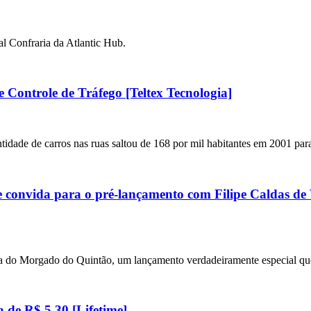
al Confraria da Atlantic Hub.
ontrole de Tráfego [Teltex Tecnologia]
de de carros nas ruas saltou de 168 por mil habitantes em 2001 pa
 convida para o pré-lançamento com Filipe Caldas de V
a do Morgado do Quintão, um lançamento verdadeiramente especial que
 de R$ 5,30 [Lifetime]