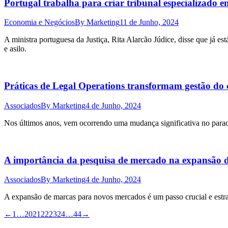
Portugal trabalha para criar tribunal especializado e
Economia e Negócios
By
Marketing
11 de Junho, 2024
A ministra portuguesa da Justiça, Rita Alarcão Júdice, disse que já e
e asilo.
Práticas de Legal Operations transformam gestão do 
Associados
By
Marketing
4 de Junho, 2024
Nos últimos anos, vem ocorrendo uma mudança significativa no paradi
A importância da pesquisa de mercado na expansão d
Associados
By
Marketing
4 de Junho, 2024
A expansão de marcas para novos mercados é um passo crucial e estr
←
1
…
20
21
22
23
24
…
44
→