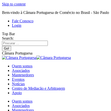
Skip to content
Bem-vindo à Câmara Portuguesa de Comércio no Brasil - São Paulo
Fale Conosco
Login
Top Bar
Search:
Câmara Portuguesa
Quem somos
Associados
Mantenedores
Eventos
Notícias
Centro de Mediação e Arbitragem
Apoio
Quem somos
Associados
Mantenedores