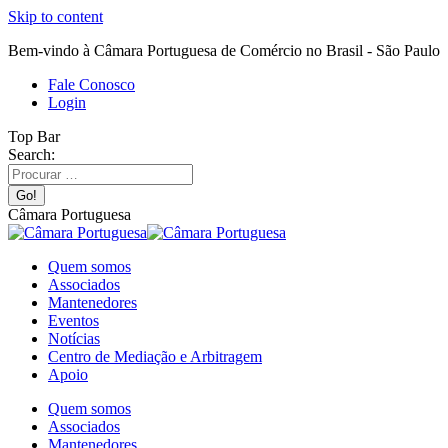
Skip to content
Bem-vindo à Câmara Portuguesa de Comércio no Brasil - São Paulo
Fale Conosco
Login
Top Bar
Search:
Câmara Portuguesa
Quem somos
Associados
Mantenedores
Eventos
Notícias
Centro de Mediação e Arbitragem
Apoio
Quem somos
Associados
Mantenedores