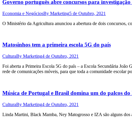
Governo português abre concursos para investigação 
Economia e Negócios
By
Marketing
5 de Outubro, 2021
O Ministério da Agricultura anunciou a abertura de dois concursos, c
Matosinhos tem a primeira escola 5G do país
Cultura
By
Marketing
4 de Outubro, 2021
Foi aberta a Primeira Escola 5G do país – a Escola Secundária João 
rede de comunicações móveis, para que toda a comunidade escolar possa
Música de Portugal e Brasil domina um do palcos do
Cultura
By
Marketing
4 de Outubro, 2021
Linda Martini, Black Mamba, Ney Matogrosso e IZA são alguns dos ar