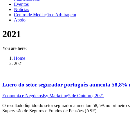
Eventos
Notícias
Centro de Mediação e Arbitragem
Apoio
2021
You are here:
Home
2021
Lucro do setor segurador português aumenta 58,8% n
Economia e Negócios
By
Marketing
5 de Outubro, 2021
O resultado líquido do setor segurador aumentou 58,5% no primeiro s
Supervisão de Seguros e Fundos de Pensões (ASF).