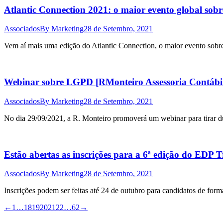
Atlantic Connection 2021: o maior evento global sobre
Associados
By
Marketing
28 de Setembro, 2021
Vem aí mais uma edição do Atlantic Connection, o maior evento sobr
Webinar sobre LGPD [RMonteiro Assessoria Contábi
Associados
By
Marketing
28 de Setembro, 2021
No dia 29/09/2021, a R. Monteiro promoverá um webinar para tirar dúv
Estão abertas as inscrições para a 6ª edição do EDP
Associados
By
Marketing
28 de Setembro, 2021
Inscrições podem ser feitas até 24 de outubro para candidatos de for
←
1
…
18
19
20
21
22
…
62
→